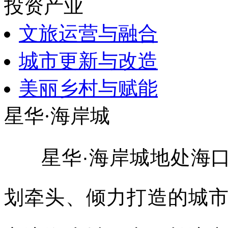
投资产业
文旅运营与融合
城市更新与改造
美丽乡村与赋能
星华·海岸城
星华
·
海岸城地处海
划牵头、倾力打造的城