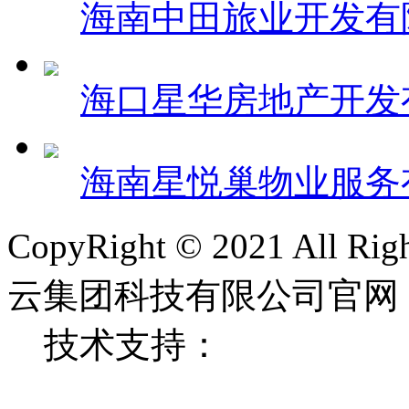
海南中田旅业开发有
海口星华房地产开发
海南星悦巢物业服务
CopyRight © 2021 All
云集团科技有限公司官
技术支持：