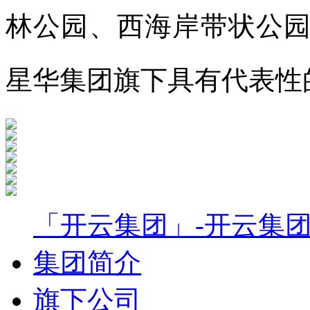
林公园、西海岸带状公
星华集团旗下具有代表性
「开云集团」-开云集
集团简介
旗下公司