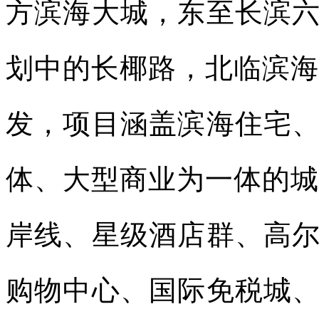
方滨海大城，东至长滨
划中的长椰路，北临滨海
发，项目涵盖滨海住宅
体、大型商业为一体的城
岸线、星级酒店群、高
购物中心、国际免税城