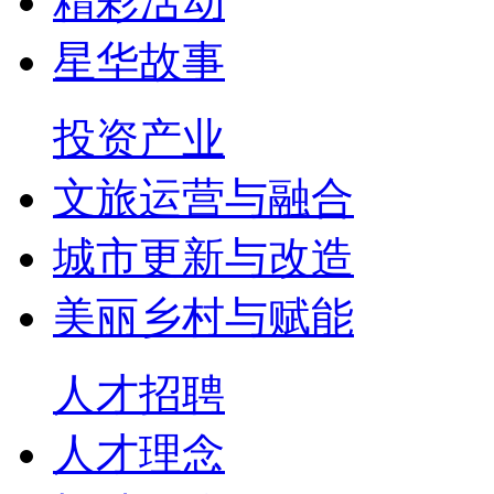
精彩活动
星华故事
投资产业
文旅运营与融合
城市更新与改造
美丽乡村与赋能
人才招聘
人才理念