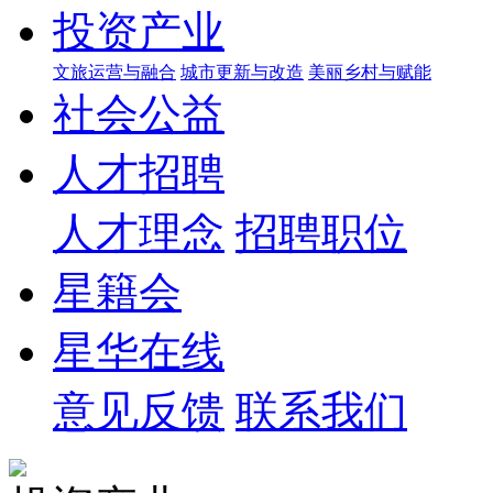
投资产业
文旅运营与融合
城市更新与改造
美丽乡村与赋能
社会公益
人才招聘
人才理念
招聘职位
星籍会
星华在线
意见反馈
联系我们