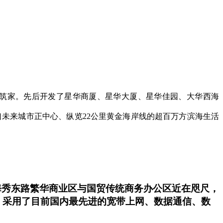
 筑家。先后开发了星华商厦、星华大厦、星华佳园、大华西海
未来城市正中心、纵览22公里黄金海岸线的超百万方滨海生活
。距海秀东路繁华商业区与国贸传统商务办公区近在咫尺，
，采用了目前国内最先进的宽带上网、数据通信、数