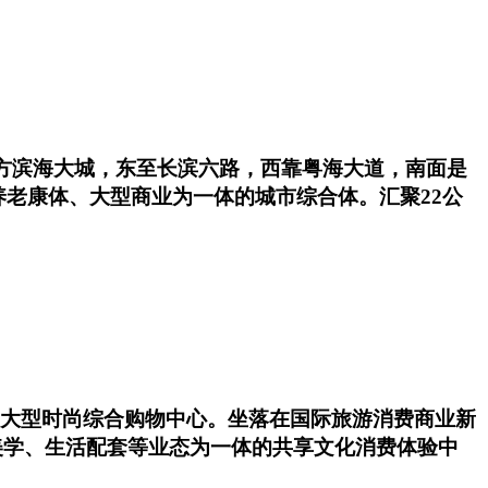
方滨海大城，东至长滨六路，西靠粤海大道，南面是
老康体、大型商业为一体的城市综合体。汇聚22公
理的大型时尚综合购物中心。坐落在国际旅游消费商业新
美学、生活配套等业态为一体的共享文化消费体验中