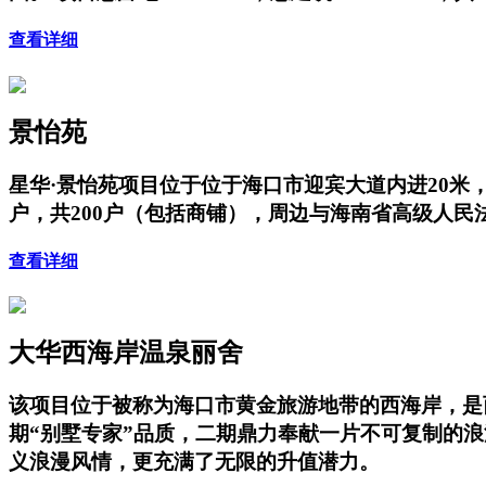
查看详细
景怡苑
星华·景怡苑项目位于位于海口市迎宾大道内进20米，项
户，共200户（包括商铺），周边与海南省高级人
查看详细
大华西海岸温泉丽舍
该项目位于被称为海口市黄金旅游地带的西海岸，是
期“别墅专家”品质，二期鼎力奉献一片不可复制的
义浪漫风情，更充满了无限的升值潜力。