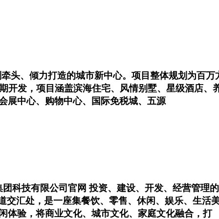
划牵头、倾力打造的城市新中心。项目整体规划为百万
5期开发，项目涵盖滨海住宅、风情别墅、星级酒店、养
会展中心、购物中心、国际免税城、五源
开云集团科技有限公司官网 投资、建设、开发、经营管
大道交汇处，是一座集餐饮、零售、休闲、娱乐、生活
闲体验，将商业文化、城市文化、家庭文化融合，打