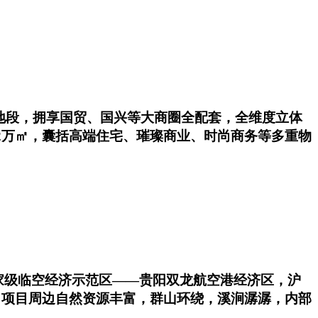
地段，拥享国贸、国兴等大商圈全配套，全维度立体
2万㎡，囊括高端住宅、璀璨商业、时尚商务等多重物
国家级临空经济示范区——贵阳双龙航空港经济区，沪
 项目周边自然资源丰富，群山环绕，溪涧潺潺，内部