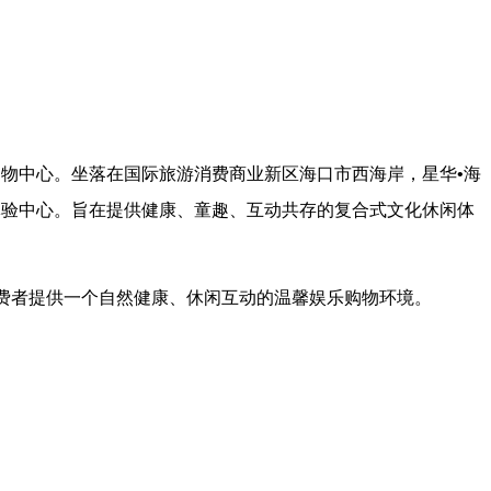
购物中心。坐落在国际旅游消费商业新区海口市西海岸，星华
•
海
体验中心。旨在提供健康、童趣、互动共存的复合式文化休闲体
。
消费者提供一个自然健康、休闲互动的温馨娱乐购物环境。