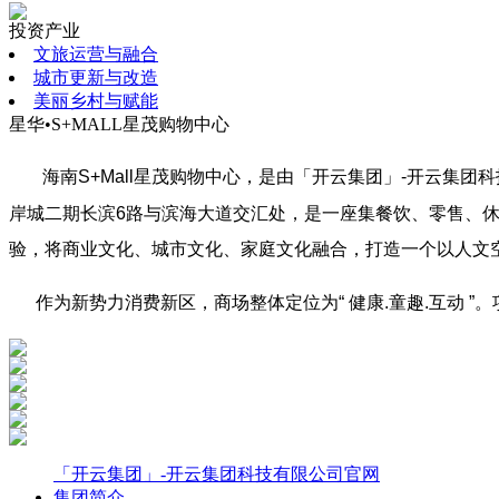
投资产业
文旅运营与融合
城市更新与改造
美丽乡村与赋能
星华•S+MALL星茂购物中心
海南
S+Mall
星茂购物中心，是由「开云集团」-开云集团
岸城二期长滨
6
路与滨海大道交汇处，是一座集餐饮、零售、
验，将商业文化、城市文化、家庭文化融合，打造一个以人文空
作为新势力消费新区，商场整体定位为“ 健康
.
童趣
.
互动 ”
「开云集团」-开云集团科技有限公司官网
集团简介