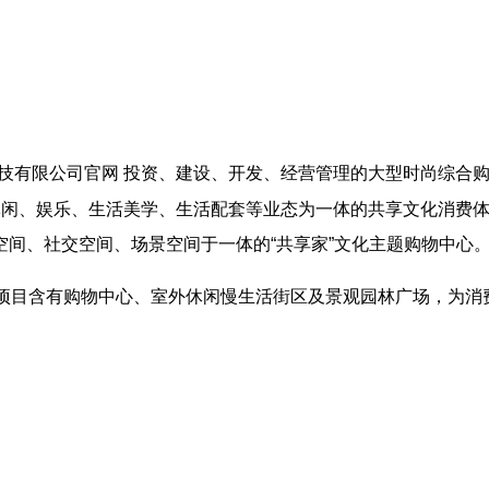
科技有限公司官网 投资、建设、开发、经营管理的大型时尚综合
休闲、娱乐、生活美学、生活配套等业态为一体的共享文化消费
间、社交空间、场景空间于一体的“共享家”文化主题购物中心
。项目含有购物中心、室外休闲慢生活街区及景观园林广场，为