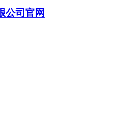
限公司官网