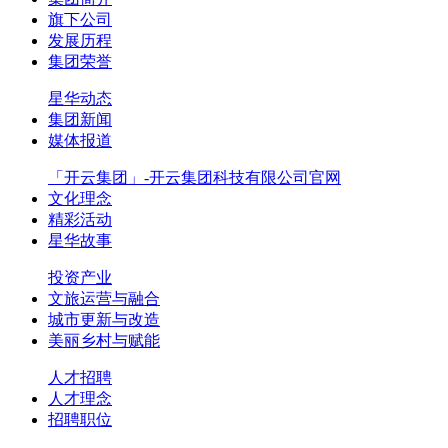
旗下公司
发展历程
集团荣誉
星华动态
集团新闻
媒体报道
「开云集团」-开云集团科技有限公司官网
文化理念
精彩活动
星华故事
投资产业
文旅运营与融合
城市更新与改造
美丽乡村与赋能
人才招聘
人才理念
招聘职位