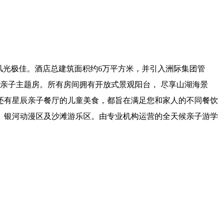
风光极佳。酒店总建筑面积约6万平方米，并引入洲际集团管
间亲子主题房。所有房间拥有开放式景观阳台， 尽享山湖海景
还有星辰亲子餐厅的儿童美食，都旨在满足您和家人的不同餐饮
池、银河动漫区及沙滩游乐区。由专业机构运营的全天候亲子游学