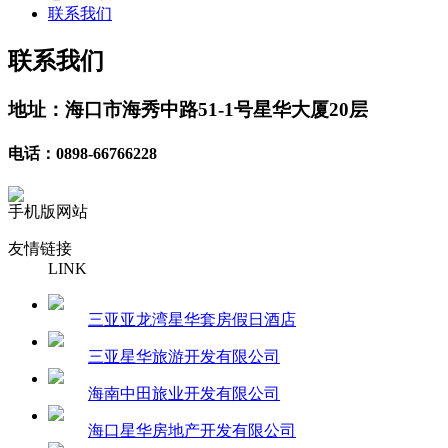
联系我们
联系我们
地址：海口市海秀中路51-1号星华大厦20层
电话：0898-66766228
手机版网站
友情链接
LINK
三亚亚龙湾星华套房假日酒店
三亚星华旅游开发有限公司
海南中田旅业开发有限公司
海口星华房地产开发有限公司