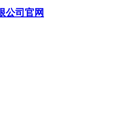
限公司官网