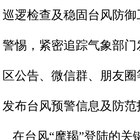
巡逻检查及稳固台风防御
警惕，紧密追踪气象部门
区公告、微信群、朋友圈
发布台风预警信息及防范
在台风“摩羯”登陆的