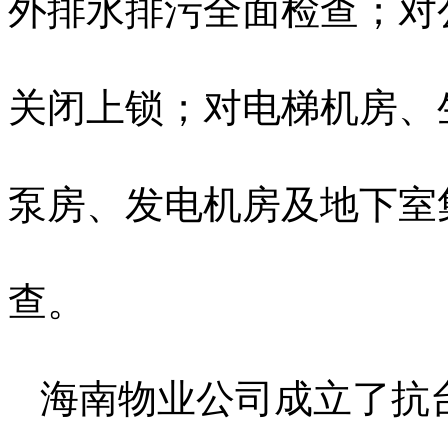
外排水排污全面检查；对
关闭上锁；对电梯机房、
泵房、发电机房及地下室
查。
海南物业公司成立了抗