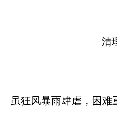
清
虽狂风暴雨肆虐，困难