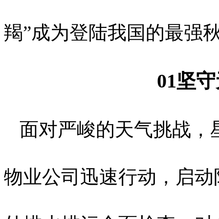
羯”成为登陆我国的最强
01坚
面对严峻的天气挑战，
物业公司迅速行动，启动