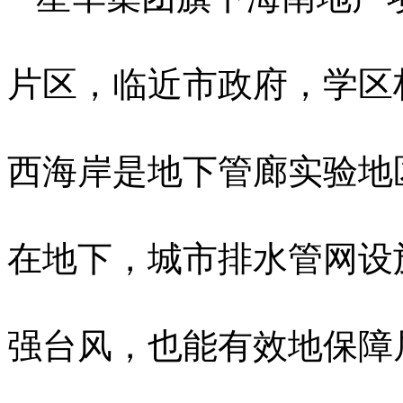
片区，临近市政府，学区
西海岸是地下管廊实验地
在地下，城市排水管网设
强台风，也能有效地保障