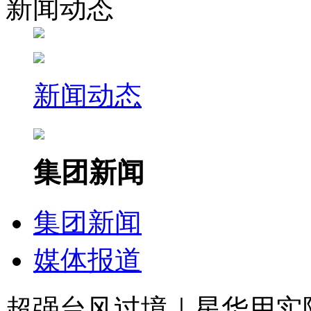
新闻动态
新闻动态
集团新闻
集团新闻
媒体报道
超强台风过境｜星华用实