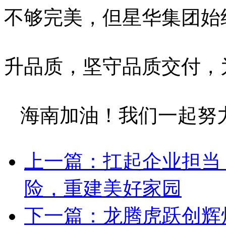
不够完美，但星华集团始
升品质，坚守品质交付，
海南加油！我们一起努
上一篇：扛起企业担当
险，重建美好家园
下一篇：龙腾虎跃创辉煌