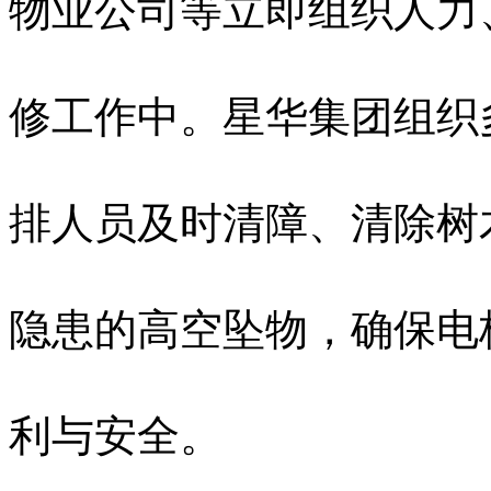
物业公司等立即组织人力
修工作中。星华集团组织
排人员及时清障、清除树
隐患的高空坠物，确保电
利与安全。