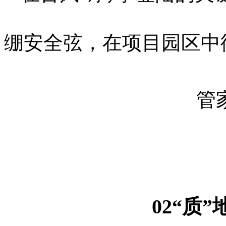
绷安全弦，在项目园区中
管
02“质