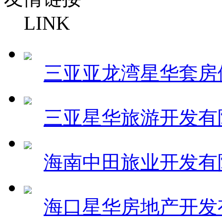
LINK
三亚亚龙湾星华套房
三亚星华旅游开发有
海南中田旅业开发有
海口星华房地产开发