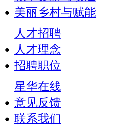
美丽乡村与赋能
人才招聘
人才理念
招聘职位
星华在线
意见反馈
联系我们