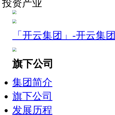
投资产业
「开云集团」-开云集
旗下公司
集团简介
旗下公司
发展历程