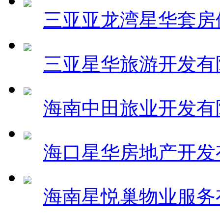
三亚亚龙湾星华套房
三亚星华旅游开发有
海南中田旅业开发有
海口星华房地产开发
海南星悦巢物业服务