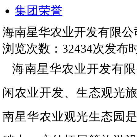
集团荣誉
海南星华农业开发有限公
浏览次数：32434次
发布时间
海南星华农业开发有限
闲农业开发、生态观光
南星华农业观光生态园