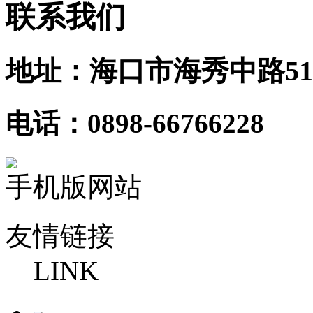
联系我们
地址：海口市海秀中路51
电话：0898-66766228
手机版网站
友情链接
LINK