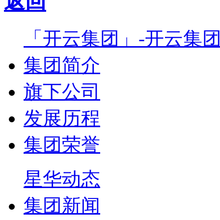
返回
「开云集团」-开云集
集团简介
旗下公司
发展历程
集团荣誉
星华动态
集团新闻