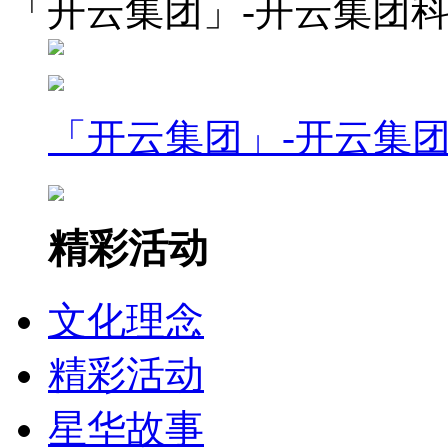
「开云集团」-开云集团
「开云集团」-开云集
精彩活动
文化理念
精彩活动
星华故事