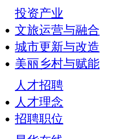
投资产业
文旅运营与融合
城市更新与改造
美丽乡村与赋能
人才招聘
人才理念
招聘职位