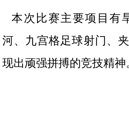
本次比赛主要项目有
河、九宫格足球射门、
现出顽强拼搏的竞技精神