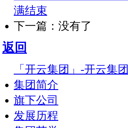
满结束
下一篇：没有了
返回
「开云集团」-开云集
集团简介
旗下公司
发展历程