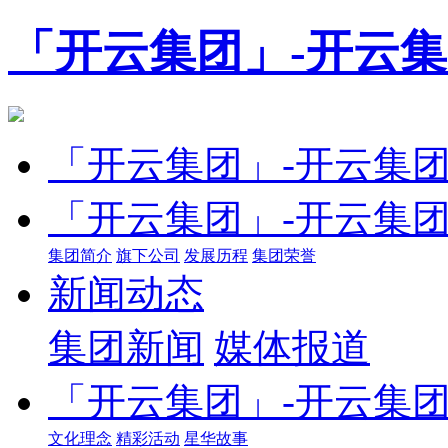
「开云集团」-开云
「开云集团」-开云集
「开云集团」-开云集
集团简介
旗下公司
发展历程
集团荣誉
新闻动态
集团新闻
媒体报道
「开云集团」-开云集
文化理念
精彩活动
星华故事