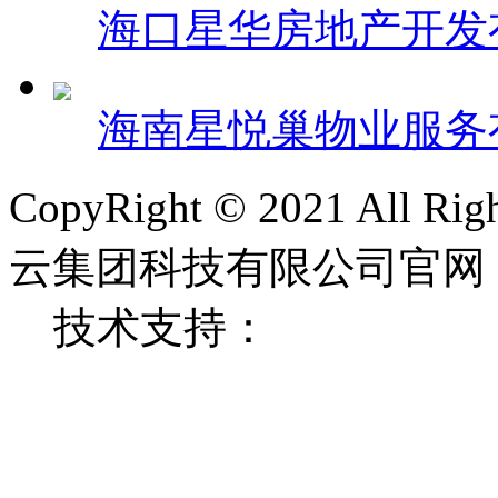
海口星华房地产开发
海南星悦巢物业服务
CopyRight © 2021 All
云集团科技有限公司官
技术支持：