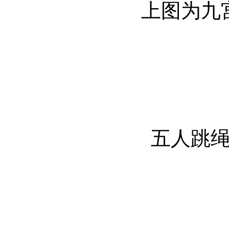
上图为九
五人跳