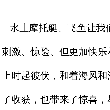
水上摩托艇、飞鱼让我
刺激、惊险、但更加快乐
上时起彼伏，和着海风和
了收获，也带来了惊喜，