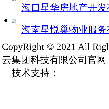
海口星华房地产开发
海南星悦巢物业服务
CopyRight © 2021 All
云集团科技有限公司官
技术支持：