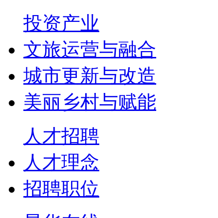
投资产业
文旅运营与融合
城市更新与改造
美丽乡村与赋能
人才招聘
人才理念
招聘职位