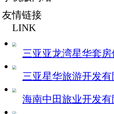
友情链接
LINK
三亚亚龙湾星华套房
三亚星华旅游开发有
海南中田旅业开发有