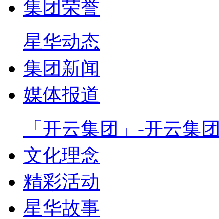
集团荣誉
星华动态
集团新闻
媒体报道
「开云集团」-开云集
文化理念
精彩活动
星华故事