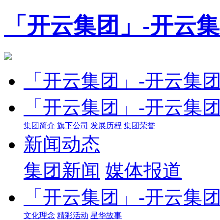
「开云集团」-开云
「开云集团」-开云集
「开云集团」-开云集
集团简介
旗下公司
发展历程
集团荣誉
新闻动态
集团新闻
媒体报道
「开云集团」-开云集
文化理念
精彩活动
星华故事