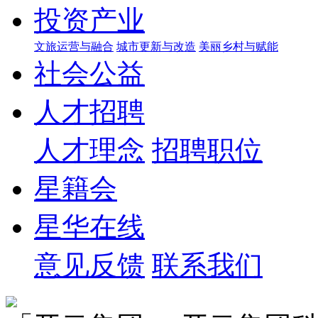
投资产业
文旅运营与融合
城市更新与改造
美丽乡村与赋能
社会公益
人才招聘
人才理念
招聘职位
星籍会
星华在线
意见反馈
联系我们