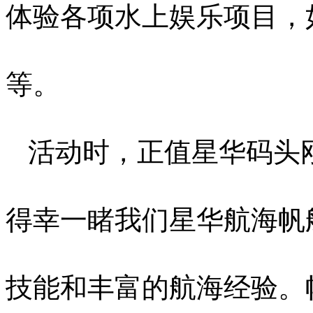
体验各项水上娱乐项目，
等。
活动时，正值星华码头
得幸一睹我们星华航海帆
技能和丰富的航海经验。