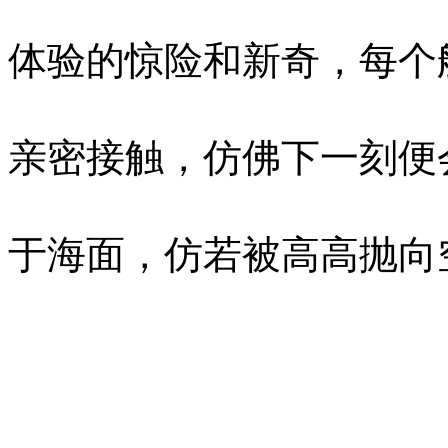
体验的惊险和新奇，每个
亲密接触，仿佛下一刻便
于海面，仿若被高高抛向